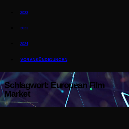
2022
2023
2024
VORANKÜNDIGUNGEN
Schlagwort:
European Film
Market