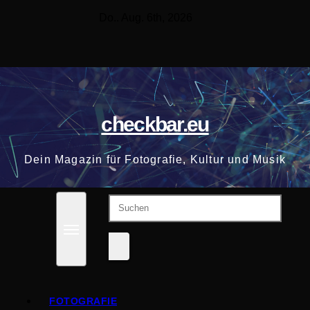
Zum
Do.. Aug. 6th, 2026
Inhalt
springen
checkbar.eu
Dein Magazin für Fotografie, Kultur und Musik
FOTOGRAFIE