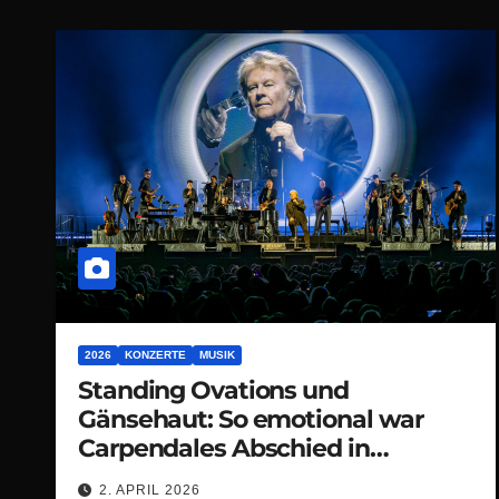
2026
KONZERTE
MUSIK
Standing Ovations und
Gänsehaut: So emotional war
Carpendales Abschied in
Dortmund
2. APRIL 2026