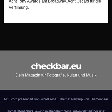
Acht Tony Awards am Broadway. Acht Oscars für die
Verfilmung.
checkbar.eu
Dein Magazin für Fotografie, Kultur und Musik
Mit Stolz präsentiert von WordPress
|
Theme: Newsup von
Themeansar
Home
Datenschutz
Gewinnspielregeln
Impressum
Newsletter
Über uns: