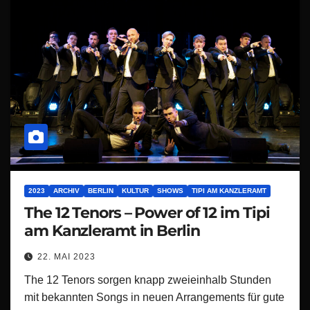
2023
ARCHIV
BERLIN
KULTUR
SHOWS
TIPI AM KANZLERAMT
The 12 Tenors – Power of 12 im Tipi
am Kanzleramt in Berlin
22. MAI 2023
The 12 Tenors sorgen knapp zweieinhalb Stunden
mit bekannten Songs in neuen Arrangements für gute