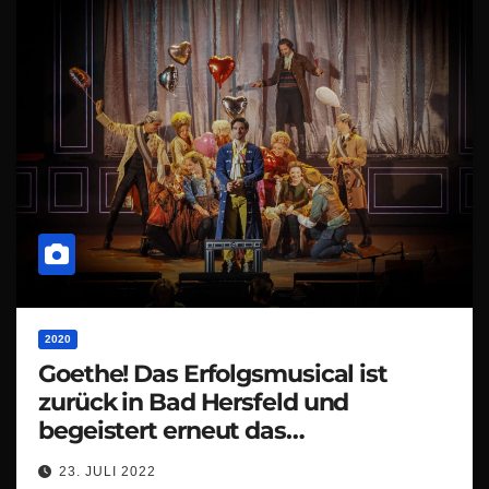
2020
Goethe! Das Erfolgsmusical ist
zurück in Bad Hersfeld und
begeistert erneut das
Festspielpublikum
23. JULI 2022