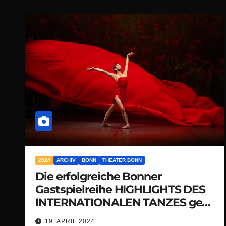
2024
ARCHIV
BONN
THEATER BONN
Die erfolgreiche Bonner
Gastspielreihe HIGHLIGHTS DES
INTERNATIONALEN TANZES geht
in eine neue Spielzeit
19. APRIL 2024