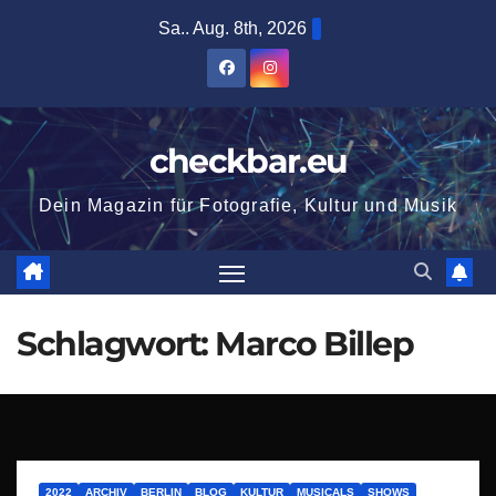
Zum
Sa.. Aug. 8th, 2026
Inhalt
springen
checkbar.eu
Dein Magazin für Fotografie, Kultur und Musik
Schlagwort:
Marco Billep
2022
ARCHIV
BERLIN
BLOG
KULTUR
MUSICALS
SHOWS