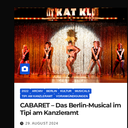
2022
ARCHIV
BERLIN
KULTUR
MUSICALS
TIPI AM KANZLERAMT
VORANKÜNDIGUNGEN
CABARET – Das Berlin-Musical im
Tipi am Kanzleramt
29. AUGUST 2024