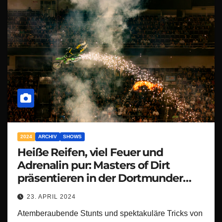
2024
ARCHIV
SHOWS
Heiße Reifen, viel Feuer und
Adrenalin pur: Masters of Dirt
präsentieren in der Dortmunder
Westfalenhalle jede Menge
23. APRIL 2024
atemberaubende Stunts!
Atemberaubende Stunts und spektakuläre Tricks von