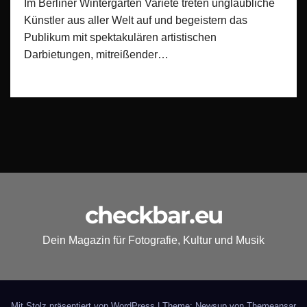
Im Berliner Wintergarten Varieté treten unglaubliche
Künstler aus aller Welt auf und begeistern das
Publikum mit spektakulären artistischen
Darbietungen, mitreißender…
checkbar.eu
Dein Magazin für Fotografie, Kultur und Musik
Mit Stolz präsentiert von WordPress
|
Theme: Newsup von
Themeansar