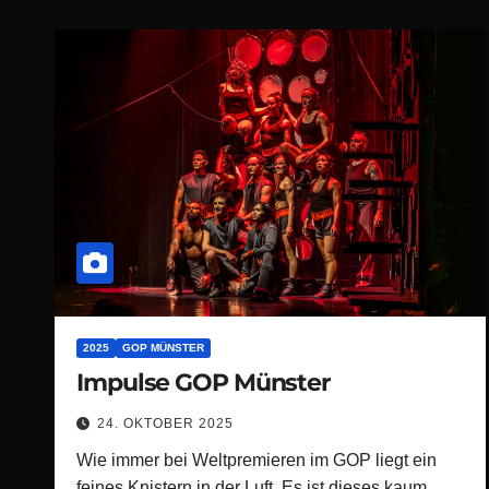
2025
GOP MÜNSTER
Impulse GOP Münster
24. OKTOBER 2025
Wie immer bei Weltpremieren im GOP liegt ein
feines Knistern in der Luft. Es ist dieses kaum