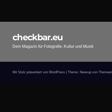
checkbar.eu
Dein Magazin für Fotografie, Kultur und Musik
Mit Stolz präsentiert von WordPress
|
Theme: Newsup von
Themean