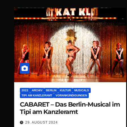
2022
ARCHIV
BERLIN
KULTUR
MUSICALS
TIPI AM KANZLERAMT
VORANKÜNDIGUNGEN
CABARET – Das Berlin-Musical im
Tipi am Kanzleramt
29. AUGUST 2024