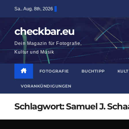
Zum
Sa.. Aug. 8th, 2026
Inhalt
springen
checkbar.eu
Dein Magazin für Fotografie,
Kultur und Musik
FOTOGRAFIE
BUCHTIPP
KUL
VORANKÜNDIGUNGEN
Schlagwort:
Samuel J. Sch