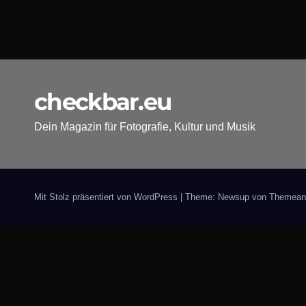
checkbar.eu
Dein Magazin für Fotografie, Kultur und Musik
Mit Stolz präsentiert von WordPress
|
Theme: Newsup von
Themean