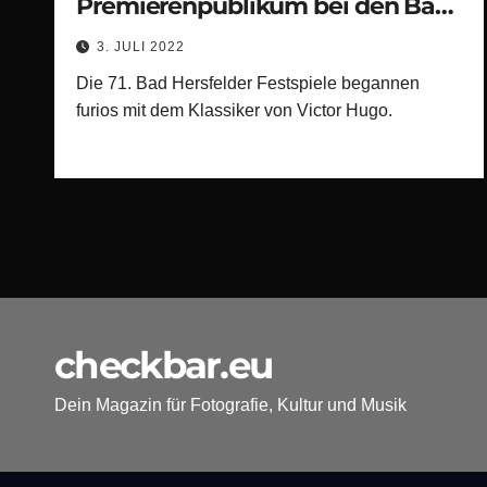
Premierenpublikum bei den Bad
Hersfelder Festspielen
3. JULI 2022
Die 71. Bad Hersfelder Festspiele begannen
furios mit dem Klassiker von Victor Hugo.
checkbar.eu
Dein Magazin für Fotografie, Kultur und Musik