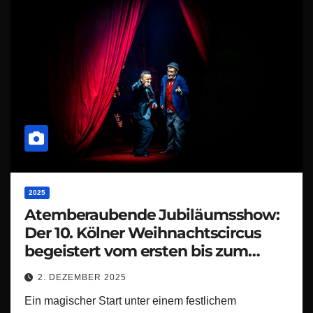
2025
Atemberaubende Jubiläumsshow:
Der 10. Kölner Weihnachtscircus
begeistert vom ersten bis zum
letzten Moment!
2. DEZEMBER 2025
Ein magischer Start unter einem festlichem