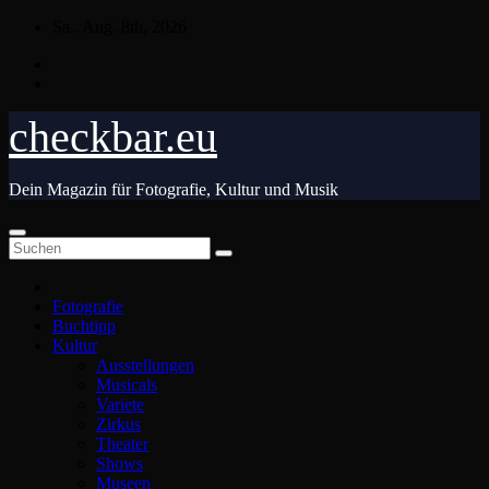
Zum
Sa.. Aug. 8th, 2026
Inhalt
springen
checkbar.eu
Dein Magazin für Fotografie, Kultur und Musik
Fotografie
Buchtipp
Kultur
Ausstellungen
Musicals
Variete
Zirkus
Theater
Shows
Museen