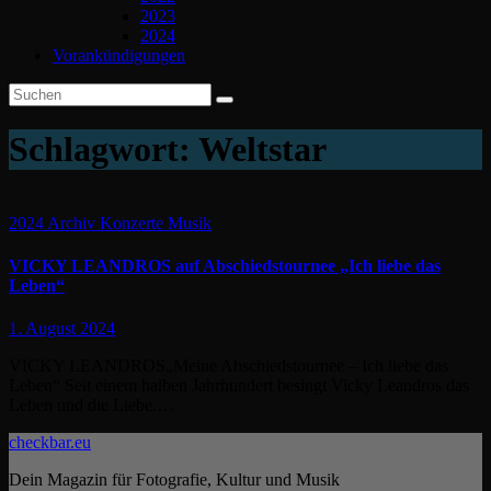
2023
2024
Vorankündigungen
Schlagwort:
Weltstar
2024
Archiv
Konzerte
Musik
VICKY LEANDROS auf Abschiedstournee „Ich liebe das
Leben“
1. August 2024
VICKY LEANDROS„Meine Abschiedstournee – Ich liebe das
Leben“ Seit einem halben Jahrhundert besingt Vicky Leandros das
Leben und die Liebe.…
checkbar.eu
Dein Magazin für Fotografie, Kultur und Musik