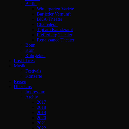
Berlin
Wintergarten Varieté
Bar jeder Vernunft
BKA-Theater
Chamäleon
Tipi am Kanzleramt
Pfefferberg Theater
Renaissance Theater
Bonn
Köln
Ruhrgebiet
Lost Places
Musik
Festivals
Konzerte
Reisen
Über Uns
Impressum
Archiv
2017
2018
2019
2020
2021
2022