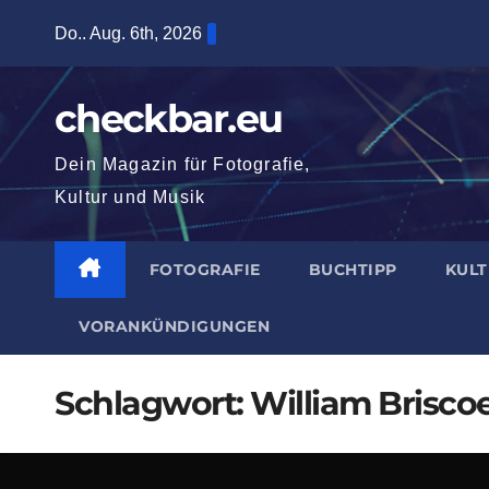
Zum
Do.. Aug. 6th, 2026
Inhalt
springen
checkbar.eu
Dein Magazin für Fotografie,
Kultur und Musik
FOTOGRAFIE
BUCHTIPP
KUL
VORANKÜNDIGUNGEN
Schlagwort:
William Brisco