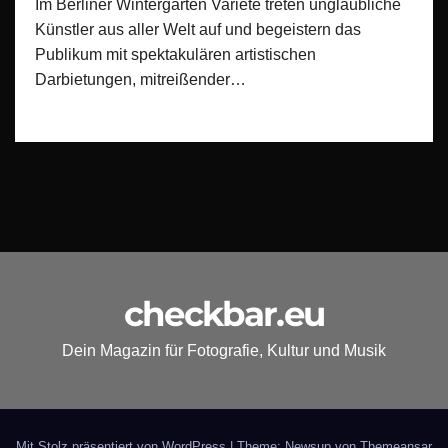
Im Berliner Wintergarten Varieté treten unglaubliche
Künstler aus aller Welt auf und begeistern das
Publikum mit spektakulären artistischen
Darbietungen, mitreißender…
checkbar.eu
Dein Magazin für Fotografie, Kultur und Musik
Mit Stolz präsentiert von WordPress
|
Theme: Newsup von
Themeansar