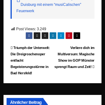
Duisburg mit einem “musiCalischen”
Feuerwerk
Post Views:
3.249
Beitragsnavigation
Triumph der Unterwelt:
Verliere dich im
Die Dreigroschenoper
Multiversum: Magische
entfacht
Show im GOP Münster
Begeisterungsstürme in
sprengt Raum und Zeit!
Bad Hersfeld!
Ähnlicher Beitrag