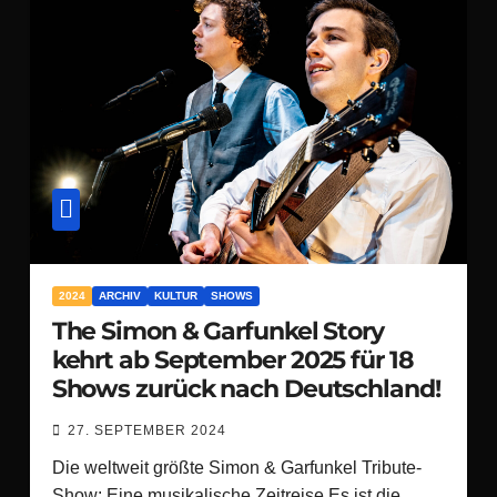
2024
ARCHIV
KULTUR
SHOWS
The Simon & Garfunkel Story
kehrt ab September 2025 für 18
Shows zurück nach Deutschland!
27. SEPTEMBER 2024
Die weltweit größte Simon & Garfunkel Tribute-
Show: Eine musikalische Zeitreise Es ist die