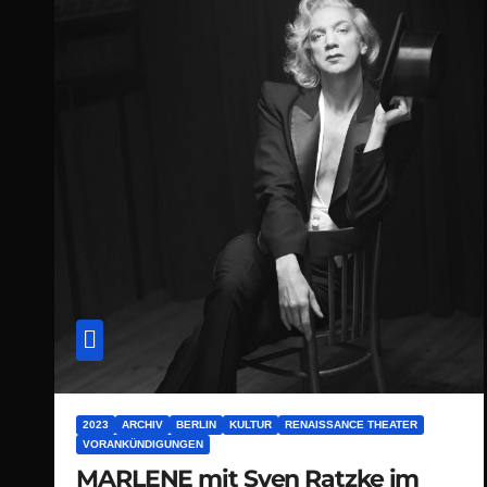
2023
ARCHIV
BERLIN
KULTUR
RENAISSANCE THEATER
VORANKÜNDIGUNGEN
MARLENE mit Sven Ratzke im