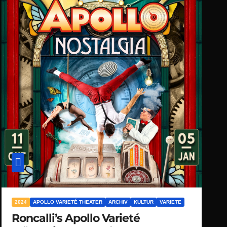
2024
APOLLO VARIETÉ THEATER
ARCHIV
KULTUR
VARIETE
Roncalli’s Apollo Varieté