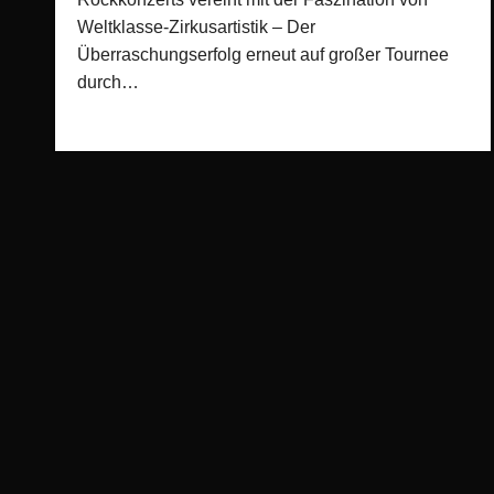
Weltklasse-Zirkusartistik – Der
Überraschungserfolg erneut auf großer Tournee
durch…