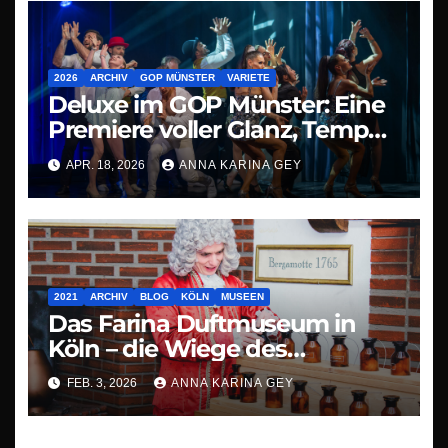
2026
ARCHIV
GOP MÜNSTER
VARIETE
Deluxe im GOP Münster: Eine
Premiere voller Glanz, Tempo
und Staunen
APR. 18, 2026
ANNA KARINA GEY
2021
ARCHIV
BLOG
KÖLN
MUSEEN
Das Farina Duftmuseum in
Köln – die Wiege des
modernen Parfüms
FEB. 3, 2026
ANNA KARINA GEY