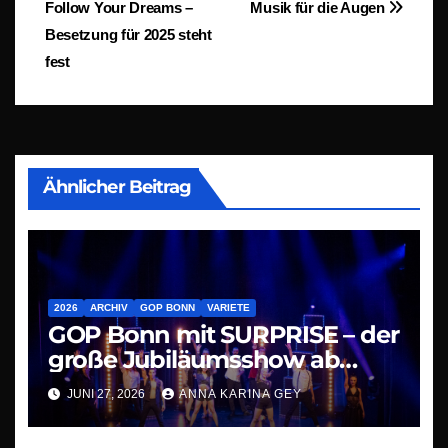
Follow Your Dreams –
Musik für die Augen
Besetzung für 2025 steht
fest
Ähnlicher Beitrag
2026
ARCHIV
GOP BONN
VARIETE
GOP Bonn mit SURPRISE – der
große Jubiläumsshow ab
09.07.26
JUNI 27, 2026
ANNA KARINA GEY