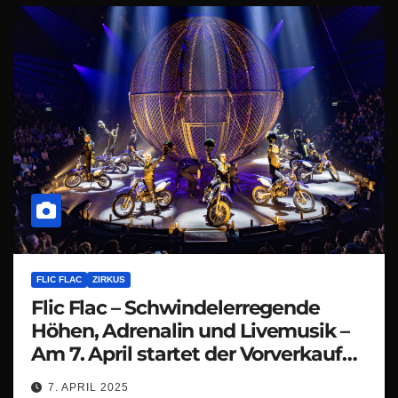
FLIC FLAC
ZIRKUS
Flic Flac – Schwindelerregende
Höhen, Adrenalin und Livemusik –
Am 7. April startet der Vorverkauf
zur 14. X-MASS SHOW
7. APRIL 2025