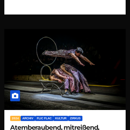
2024
ARCHIV
FLIC FLAC
KULTUR
ZIRKUS
Atemberaubend, mitreißend,