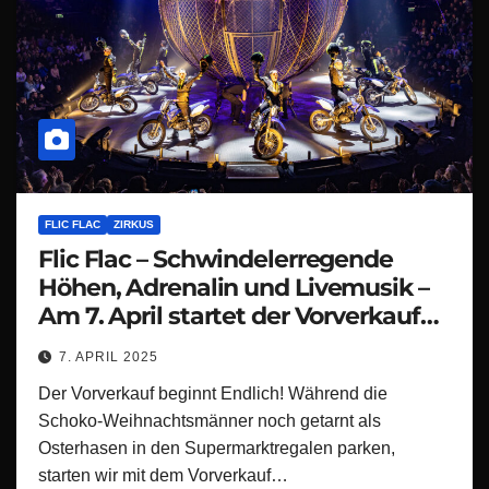
FLIC FLAC
ZIRKUS
Flic Flac – Schwindelerregende
Höhen, Adrenalin und Livemusik –
Am 7. April startet der Vorverkauf
zur 14. X-MASS SHOW
7. APRIL 2025
Der Vorverkauf beginnt Endlich! Während die
Schoko-Weihnachtsmänner noch getarnt als
Osterhasen in den Supermarktregalen parken,
starten wir mit dem Vorverkauf…