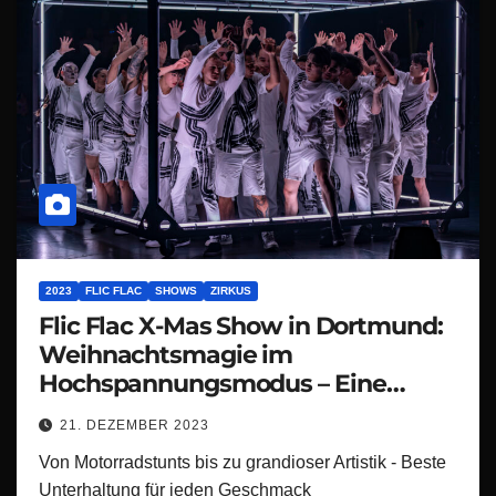
2023
FLIC FLAC
SHOWS
ZIRKUS
Flic Flac X-Mas Show in Dortmund:
Weihnachtsmagie im
Hochspannungsmodus – Eine
spektakuläre X-mas Show, die den
21. DEZEMBER 2023
Festtagstrubel zum Beben bringt!
Von Motorradstunts bis zu grandioser Artistik - Beste
Unterhaltung für jeden Geschmack