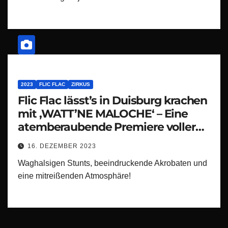
2023
FLIC FLAC
ZIRKUS
Flic Flac lässt’s in Duisburg krachen
mit ‚WATT’NE MALOCHE‘ – Eine
atemberaubende Premiere voller
Nervenkitzel und Hochspannung!“
16. DEZEMBER 2023
Waghalsigen Stunts, beeindruckende Akrobaten und
eine mitreißenden Atmosphäre!