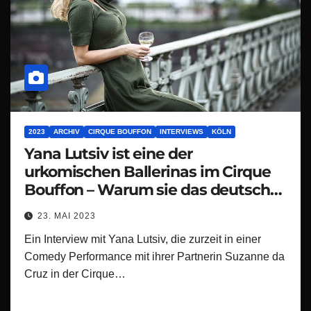
2023
ARCHIV
CIRQUE BOUFFON
INTERVIEWS
KÖLN
Yana Lutsiv ist eine der
urkomischen Ballerinas im Cirque
Bouffon – Warum sie das deutsche
Publikum so liebt
23. MAI 2023
Ein Interview mit Yana Lutsiv, die zurzeit in einer
Comedy Performance mit ihrer Partnerin Suzanne da
Cruz in der Cirque…