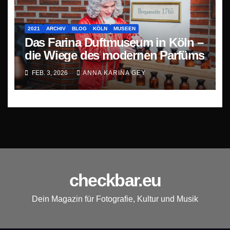
2021
ARCHIV
BLOG
KÖLN
MUSEEN
Das Farina Duftmuseum in Köln –
die Wiege des modernen Parfüms
FEB. 3, 2026
ANNA KARINA GEY
checkbar.eu
Dein Magazin für Fotografie, Kultur und Musik