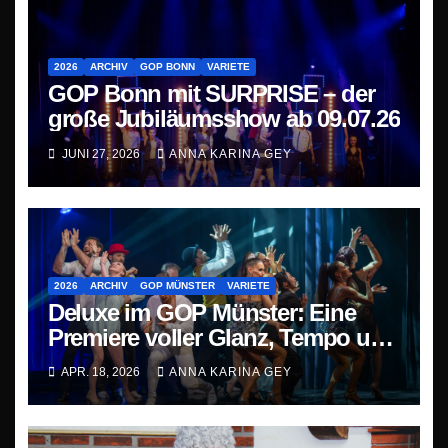
2026
ARCHIV
GOP BONN
VARIETE
GOP Bonn mit SURPRISE – der
große Jubiläumsshow ab 09.07.26
JUNI 27, 2026
ANNA KARINA GEY
2026
ARCHIV
GOP MÜNSTER
VARIETE
Deluxe im GOP Münster: Eine
Premiere voller Glanz, Tempo und
Staunen
APR. 18, 2026
ANNA KARINA GEY