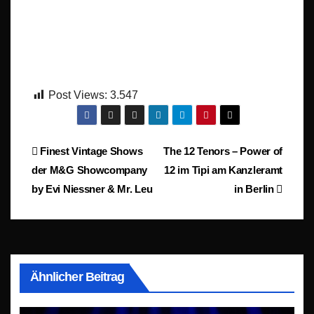
Post Views:
3.547
Beitragsnavigation
Finest Vintage Shows
The 12 Tenors – Power of
der M&G Showcompany
12 im Tipi am Kanzleramt
by Evi Niessner & Mr. Leu
in Berlin
Ähnlicher Beitrag