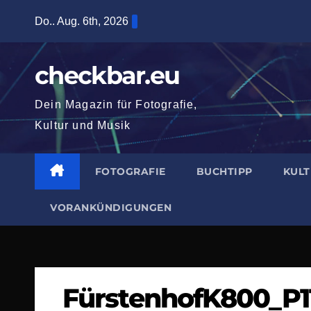
Zum
Do.. Aug. 6th, 2026
Inhalt
springen
checkbar.eu
Dein Magazin für Fotografie,
Kultur und Musik
FOTOGRAFIE
BUCHTIPP
KUL
VORANKÜNDIGUNGEN
FürstenhofK800_P1