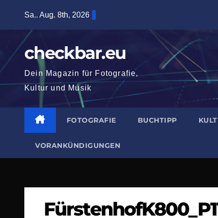
Zum
Sa.. Aug. 8th, 2026
Inhalt
springen
checkbar.eu
Dein Magazin für Fotografie,
Kultur und Musik
FOTOGRAFIE
BUCHTIPP
KUL
VORANKÜNDIGUNGEN
FürstenhofK800_P1