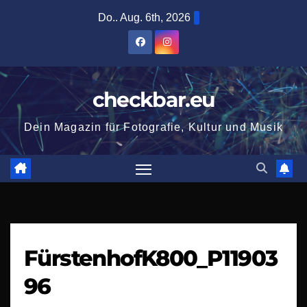
Zum
Do.. Aug. 6th, 2026
Inhalt
springen
checkbar.eu
Dein Magazin für Fotografie, Kultur und Musik
FürstenhofK800_P11903
96