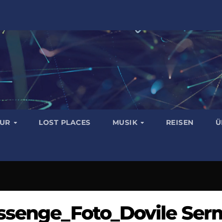
TUR
LOST PLACES
MUSIK
REISEN
Ü
assenge_Foto_Dovile Se