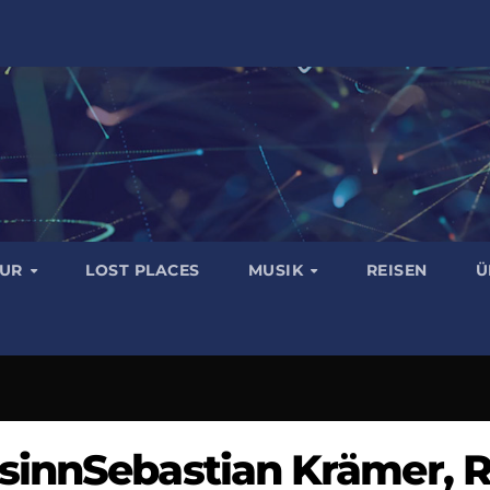
TUR
LOST PLACES
MUSIK
REISEN
Ü
sinnSebastian Krämer, R