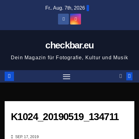
Zum
Fr.. Aug. 7th, 2026
Inhalt
springen
checkbar.eu
Dein Magazin für Fotografie, Kultur und Musik
K1024_20190519_134711
SEP. 17, 2019