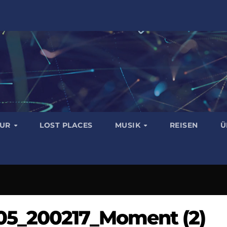
TUR
LOST PLACES
MUSIK
REISEN
Ü
05_200217_Moment (2)