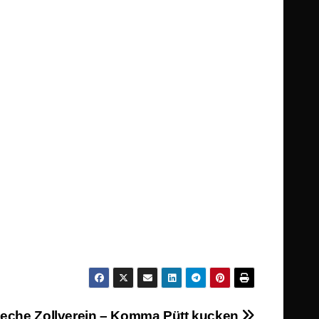
eche Zollverein – Komma Pütt kucken