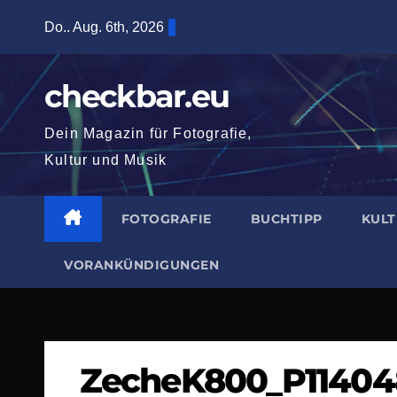
Zum
Do.. Aug. 6th, 2026
Inhalt
springen
checkbar.eu
Dein Magazin für Fotografie,
Kultur und Musik
FOTOGRAFIE
BUCHTIPP
KUL
VORANKÜNDIGUNGEN
ZecheK800_P114048