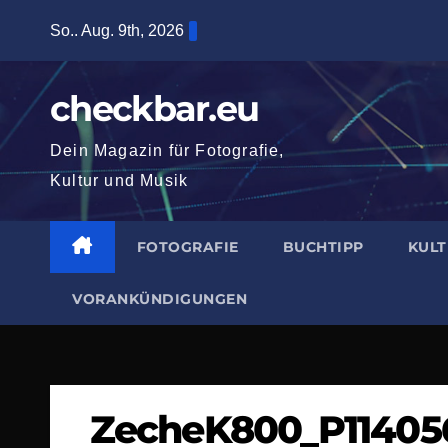
Zum
So.. Aug. 9th, 2026
Inhalt
springen
checkbar.eu
Dein Magazin für Fotografie,
Kultur und Musik
FOTOGRAFIE
BUCHTIPP
KUL
VORANKÜNDIGUNGEN
ZecheK800_P114056