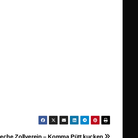
eche Zollverein – Komma Pütt kucken