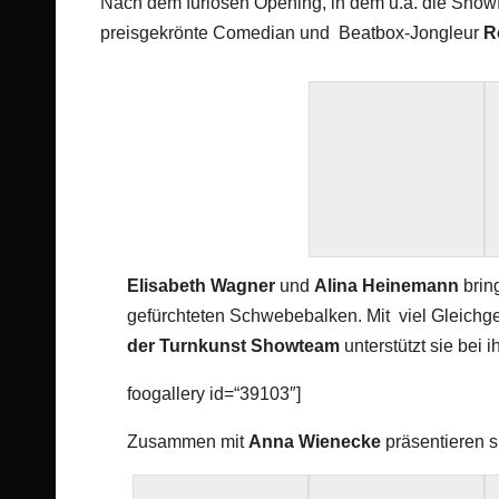
Nach dem furiosen Opening, in dem u.a. die Show
preisgekrönte Comedian und Beatbox-Jongleur
R
Elisabeth Wagner
und
Alina Heinemann
brin
gefürchteten Schwebebalken. Mit viel Gleichge
der Turnkunst Showteam
unterstützt sie bei 
foogallery id=“39103″]
Zusammen mit
Anna Wienecke
präsentieren s