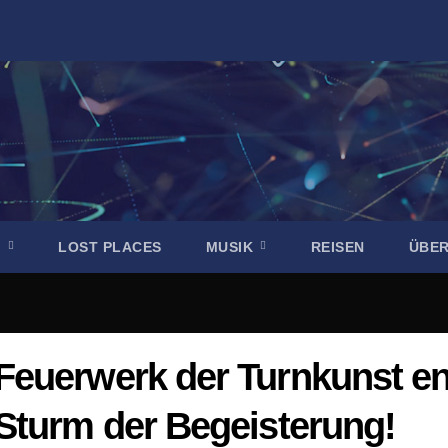
R
LOST PLACES
MUSIK
REISEN
ÜBE
euerwerk der Turnkunst ent
Sturm der Begeisterung!