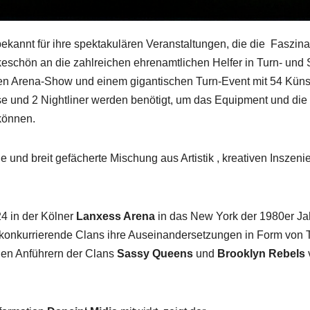
bekannt für ihre spektakulären Veranstaltungen, die die Faszin
schön an die zahlreichen ehrenamtlichen Helfer in Turn- und S
nden Arena-Show und einem gigantischen Turn-Event mit 54 Kün
se und 2 Nightliner werden benötigt, um das Equipment und di
können.
 und breit gefächerte Mischung aus Artistik , kreativen Inszeni
24 in der Kölner
Lanxess Arena
in das New York der 1980er Ja
 konkurrierende Clans ihre Auseinandersetzungen in Form von T
den Anführern der Clans
Sassy Queens
und
Brooklyn Rebels