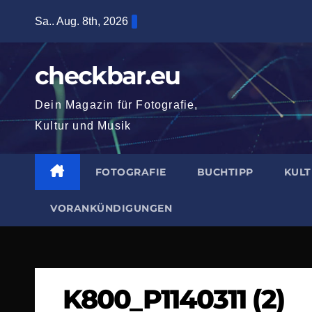
Zum
Sa.. Aug. 8th, 2026
Inhalt
springen
checkbar.eu
Dein Magazin für Fotografie,
Kultur und Musik
FOTOGRAFIE
BUCHTIPP
KUL
VORANKÜNDIGUNGEN
K800_P1140311 (2)