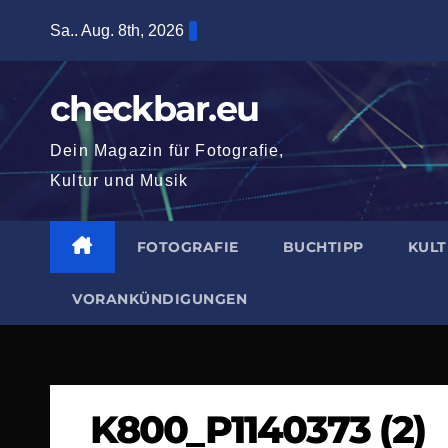
Zum
Sa.. Aug. 8th, 2026
Inhalt
springen
checkbar.eu
Dein Magazin für Fotografie,
Kultur und Musik
FOTOGRAFIE
BUCHTIPP
KUL
VORANKÜNDIGUNGEN
K800_P1140373 (2)