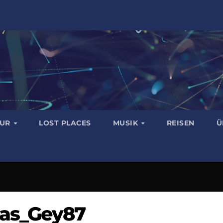
TUR
LOST PLACES
MUSIK
REISEN
Ü
eas_Gey87