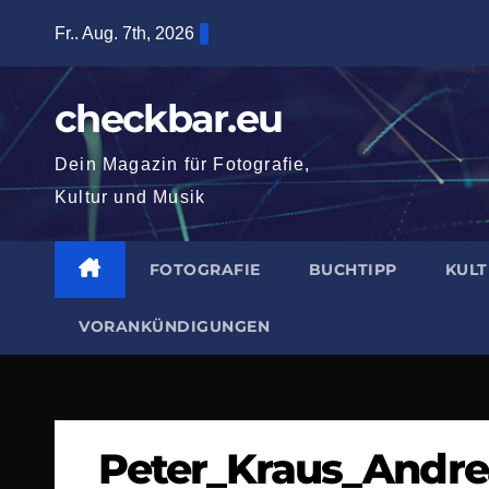
Zum
Fr.. Aug. 7th, 2026
Inhalt
springen
checkbar.eu
Dein Magazin für Fotografie,
Kultur und Musik
FOTOGRAFIE
BUCHTIPP
KUL
VORANKÜNDIGUNGEN
Peter_Kraus_Andr