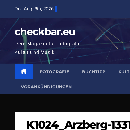
Zum
Do.. Aug. 6th, 2026
Inhalt
springen
checkbar.eu
Dein Magazin für Fotografie,
Kultur und Musik
FOTOGRAFIE
BUCHTIPP
KUL
VORANKÜNDIGUNGEN
K1024_Arzberg-133