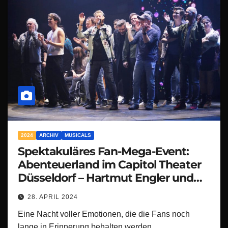
2024
ARCHIV
MUSICALS
Spektakuläres Fan-Mega-Event:
Abenteuerland im Capitol Theater
Düsseldorf – Hartmut Engler und
Band begeistern 1100 Fans!
28. APRIL 2024
Eine Nacht voller Emotionen, die die Fans noch
lange in Erinnerung behalten werden.