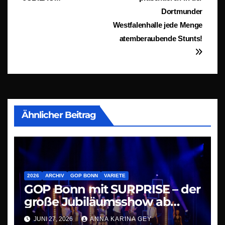
Dortmunder
Westfalenhalle jede Menge
atemberaubende Stunts!
Ähnlicher Beitrag
2026
ARCHIV
GOP BONN
VARIETE
GOP Bonn mit SURPRISE – der
große Jubiläumsshow ab
09.07.26
JUNI 27, 2026
ANNA KARINA GEY