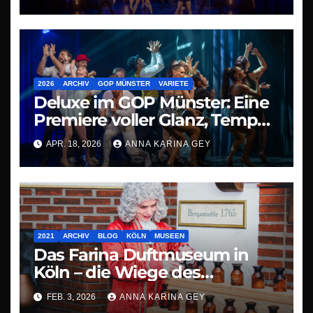
2026
ARCHIV
GOP MÜNSTER
VARIETE
Deluxe im GOP Münster: Eine
Premiere voller Glanz, Tempo
und Staunen
APR. 18, 2026
ANNA KARINA GEY
2021
ARCHIV
BLOG
KÖLN
MUSEEN
Das Farina Duftmuseum in
Köln – die Wiege des
modernen Parfüms
FEB. 3, 2026
ANNA KARINA GEY