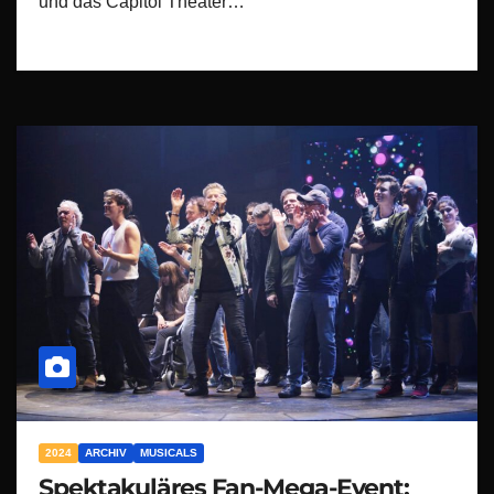
und das Capitol Theater…
2024
ARCHIV
MUSICALS
Spektakuläres Fan-Mega-Event: