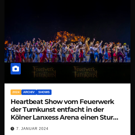
2024
ARCHIV
SHOWS
Heartbeat Show vom Feuerwerk
der Turnkunst entfacht in der
Kölner Lanxess Arena einen Sturm
der Begeisterung!
7. JANUAR 2024