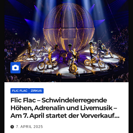
FLIC FLAC
ZIRKUS
Flic Flac – Schwindelerregende
Höhen, Adrenalin und Livemusik –
Am 7. April startet der Vorverkauf
zur 14. X-MASS SHOW
7. APRIL 2025