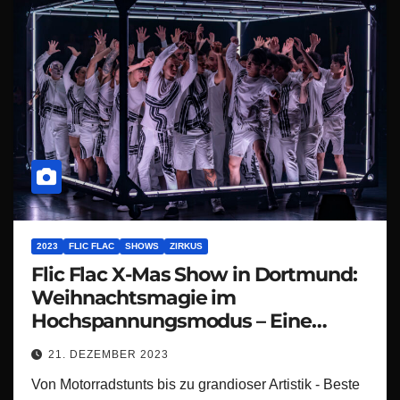
2023
FLIC FLAC
SHOWS
ZIRKUS
Flic Flac X-Mas Show in Dortmund:
Weihnachtsmagie im
Hochspannungsmodus – Eine
spektakuläre X-mas Show, die den
21. DEZEMBER 2023
Festtagstrubel zum Beben bringt!
Von Motorradstunts bis zu grandioser Artistik - Beste