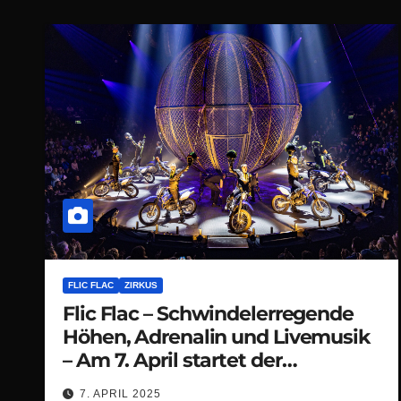
FLIC FLAC
ZIRKUS
Flic Flac – Schwindelerregende
Höhen, Adrenalin und Livemusik
– Am 7. April startet der
Vorverkauf zur 14. X-MASS SHOW
7. APRIL 2025