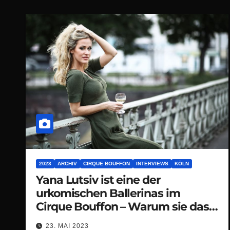
2023
ARCHIV
CIRQUE BOUFFON
INTERVIEWS
KÖLN
Yana Lutsiv ist eine der
urkomischen Ballerinas im
Cirque Bouffon – Warum sie das
deutsche Publikum so liebt
23. MAI 2023