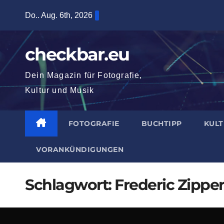
Zum
Do.. Aug. 6th, 2026
Inhalt
springen
checkbar.eu
Dein Magazin für Fotografie,
Kultur und Musik
FOTOGRAFIE
BUCHTIPP
KUL
VORANKÜNDIGUNGEN
Schlagwort:
Frederic Zipper