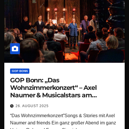
GOP BONN
GOP Bonn: „Das
Wohnzimmerkonzert“ – Axel
Naumer & Musicalstars am
01.09.2025 in der Piano Bar
26. AUGUST 2025
“Das Wohnzimmerkonzert”Songs & Stories mit Axel
Naumer and friends Ein ganz großer Abend im ganz