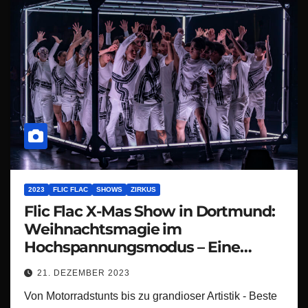
2023
FLIC FLAC
SHOWS
ZIRKUS
Flic Flac X-Mas Show in Dortmund:
Weihnachtsmagie im
Hochspannungsmodus – Eine
spektakuläre X-mas Show, die den
21. DEZEMBER 2023
Festtagstrubel zum Beben bringt!
Von Motorradstunts bis zu grandioser Artistik - Beste